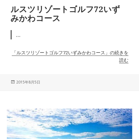
ルスツリゾートゴルフ72いず
みかわコース
...
「ルスツリゾートゴルフ72いずみかわコース」の続きを
読む
投
2015年8月5日
稿
日: