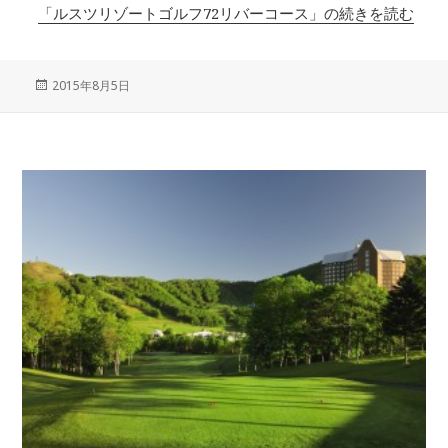
「ルスツリゾートゴルフ72リバーコース」の続きを読む
投
2015年8月5日
稿
日: