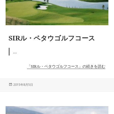
SIRル・ペタウゴルフコース
...
「SIRル・ペタウゴルフコース」の続きを読む
投
2015年8月5日
稿
日: