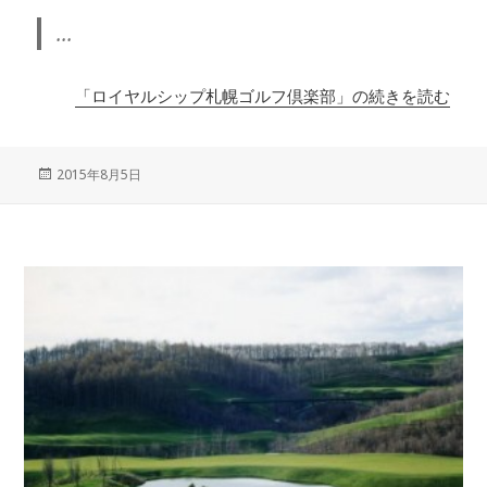
...
「ロイヤルシップ札幌ゴルフ倶楽部」の続きを読む
投
2015年8月5日
稿
日: