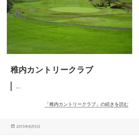
稚内カントリークラブ
...
「稚内カントリークラブ」の続きを読む
投
2015年8月5日
稿
日: