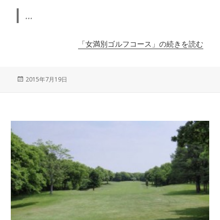
...
「女満別ゴルフコース」の続きを読む
投
2015年7月19日
稿
日: