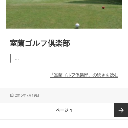
室蘭ゴルフ倶楽部
...
「室蘭ゴルフ倶楽部」の続きを読む
投
2015年7月19日
稿
日:
投
ページ
1
稿
ナ
次のペ
ビ