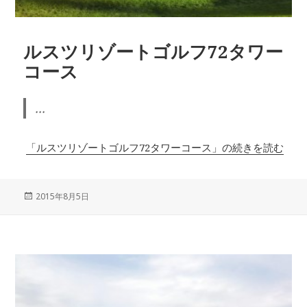
ルスツリゾートゴルフ72タワー
コース
...
「ルスツリゾートゴルフ72タワーコース」の続きを読む
投
2015年8月5日
稿
日: