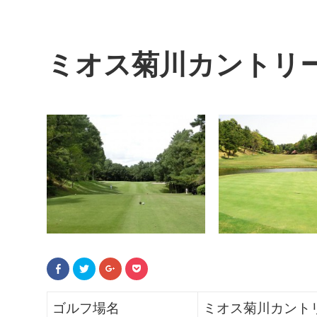
ミオス菊川カントリ
F
ク
ク
ク
a
リ
リ
リ
c
ッ
ッ
ッ
e
ク
ク
ク
b
し
し
し
ゴルフ場名
ミオス菊川カント
o
て
て
て