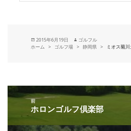
投
2015年6月19日
作
ゴルフル
ホーム
稿
>
ゴルフ場
>
成
静岡県
>
ミオス菊川
日:
者
投
稿
前
ホロンゴルフ倶楽部
ナ
前
ビ
の
ゲ
投