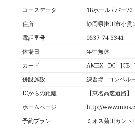
o
T
G
P
k
w
o
o
で
i
o
c
コースデータ
18ホール / パー72
共
t
g
k
有
t
l
e
す
e
e
t
る
r
+
で
住所
静岡県掛川市小貫1
に
で
で
シ
は
共
共
ェ
ク
有
有
ア
電話番号
0537-74-3341
リ
(
(
(
ッ
新
新
新
ク
し
し
し
し
い
い
い
休場日
年中無休
て
ウ
ウ
ウ
く
ィ
ィ
ィ
だ
ン
ン
ン
さ
ド
ド
ド
カード
AMEX
DC
JCB
い
ウ
ウ
ウ
(
で
で
で
新
開
開
開
し
き
き
き
併設施設
練習場
コンペル
い
ま
ま
ま
ウ
す
す
す
ィ
)
)
)
ン
ICからの距離
【東名高速道路】「
ド
ウ
で
開
ホームページ
http://www.mios.c
き
ま
す
予約プラン
ミオス菊川カント
)