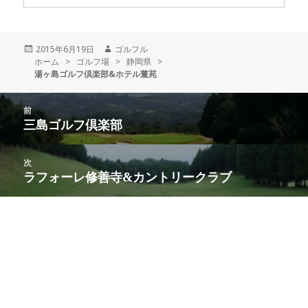
投
2015年6月19日
作
ゴルフル
ホーム
稿
>
ゴルフ場
>
成
静岡県
>
湯ヶ島ゴルフ倶楽部&ホテル董苑
日:
者
投
前
稿
三島ゴルフ倶楽部
前
ナ
の
ビ
投
次
ゲ
稿:
ラフォーレ修善寺&カントリークラブ
次
ー
の
シ
投
ョ
稿:
ン