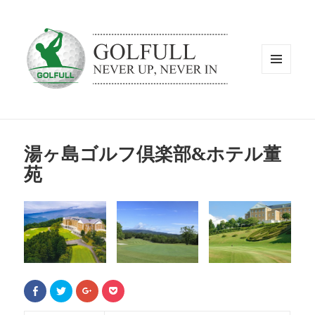
メニュ
ーとウ
ィジェ
ット
湯ヶ島ゴルフ倶楽部&ホテル董
苑
F
ク
ク
ク
a
リ
リ
リ
c
ッ
ッ
ッ
e
ク
ク
ク