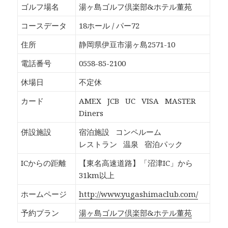
b
し
し
し
ゴルフ場名
湯ヶ島ゴルフ倶楽部&ホテル董苑
o
て
て
て
o
T
G
P
k
w
o
o
コースデータ
18ホール / パー72
で
i
o
c
共
t
g
k
有
t
l
e
住所
静岡県伊豆市湯ヶ島2571-10
す
e
e
t
る
r
+
で
に
で
で
シ
電話番号
0558-85-2100
は
共
共
ェ
ク
有
有
ア
リ
(
(
(
休場日
不定休
ッ
新
新
新
ク
し
し
し
し
い
い
い
カード
AMEX
JCB
UC
VISA
MASTER
て
ウ
ウ
ウ
く
ィ
ィ
ィ
Diners
だ
ン
ン
ン
さ
ド
ド
ド
い
ウ
ウ
ウ
併設施設
宿泊施設
コンペルーム
(
で
で
で
新
開
開
開
レストラン
温泉
宿泊パック
し
き
き
き
い
ま
ま
ま
ウ
す
す
す
ICからの距離
【東名高速道路】「沼津IC」から
ィ
)
)
)
ン
31km以上
ド
ウ
で
ホームページ
http://www.yugashimaclub.com/
開
き
ま
予約プラン
湯ヶ島ゴルフ倶楽部&ホテル董苑
す
)