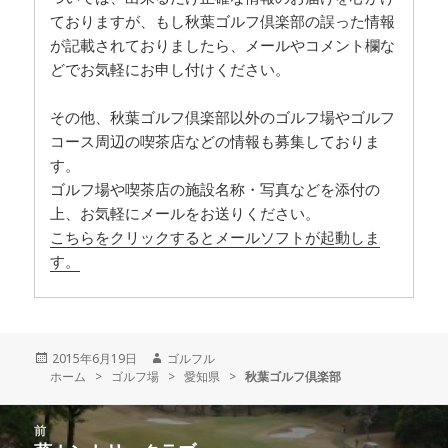
ておりますが、もし秋葉ゴルフ倶楽部の誤った情報
が記載されておりましたら、メールやコメント欄な
どでお気軽にお申し付けください。
その他、秋葉ゴルフ倶楽部以外のゴルフ場やゴルフ
コース周辺の喫茶店などの情報も募集しておりま
す。
ゴルフ場や喫茶店の施設名称・写真などを添付の
上、お気軽にメールをお送りください。
こちらをクリックするとメールソフトが起動しま
す。
投
2015年6月19日
作
ゴルフル
ホーム
稿
>
ゴルフ場
>
成
愛知県
>
秋葉ゴルフ倶楽部
日:
者
投
前
稿