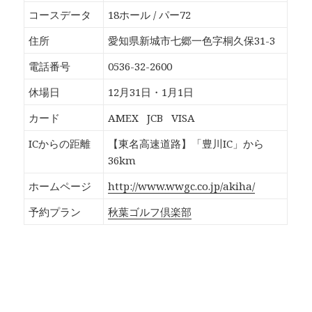
o
T
G
P
k
w
o
o
コースデータ
18ホール / パー72
で
i
o
c
共
t
g
k
有
t
l
e
住所
愛知県新城市七郷一色字桐久保31-3
す
e
e
t
る
r
+
で
に
で
で
シ
電話番号
0536-32-2600
は
共
共
ェ
ク
有
有
ア
リ
(
(
(
休場日
12月31日・1月1日
ッ
新
新
新
ク
し
し
し
し
い
い
い
カード
AMEX
JCB
VISA
て
ウ
ウ
ウ
く
ィ
ィ
ィ
だ
ン
ン
ン
ICからの距離
【東名高速道路】「豊川IC」から
さ
ド
ド
ド
い
ウ
ウ
ウ
36km
(
で
で
で
新
開
開
開
し
き
き
き
ホームページ
http://www.wwgc.co.jp/akiha/
い
ま
ま
ま
ウ
す
す
す
ィ
)
)
)
予約プラン
秋葉ゴルフ倶楽部
ン
ド
ウ
で
開
き
ま
す
)