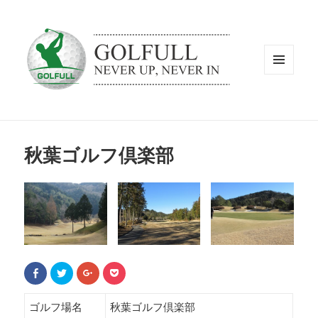
メニュ
ーとウ
ィジェ
ット
秋葉ゴルフ倶楽部
F
ク
ク
ク
a
リ
リ
リ
c
ッ
ッ
ッ
e
ク
ク
ク
b
し
し
し
ゴルフ場名
秋葉ゴルフ倶楽部
o
て
て
て