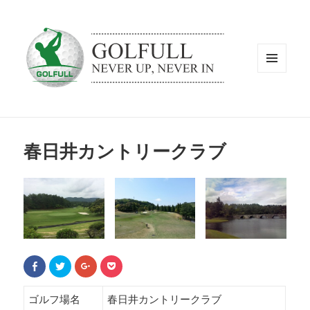
メニュ
ーとウ
ィジェ
ット
春日井カントリークラブ
F
ク
ク
ク
a
リ
リ
リ
c
ッ
ッ
ッ
e
ク
ク
ク
b
し
し
し
ゴルフ場名
春日井カントリークラブ
o
て
て
て