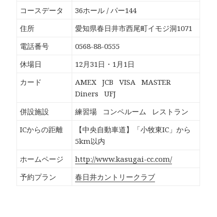
o
T
G
P
k
w
o
o
コースデータ
36ホール / パー144
で
i
o
c
共
t
g
k
有
t
l
e
住所
愛知県春日井市西尾町イモジ洞1071
す
e
e
t
る
r
+
で
に
で
で
シ
電話番号
0568-88-0555
は
共
共
ェ
ク
有
有
ア
リ
(
(
(
休場日
12月31日・1月1日
ッ
新
新
新
ク
し
し
し
し
い
い
い
カード
AMEX
JCB
VISA
MASTER
て
ウ
ウ
ウ
く
ィ
ィ
ィ
Diners
UFJ
だ
ン
ン
ン
さ
ド
ド
ド
い
ウ
ウ
ウ
併設施設
練習場
コンペルーム
レストラン
(
で
で
で
新
開
開
開
し
き
き
き
ICからの距離
【中央自動車道】「小牧東IC」から
い
ま
ま
ま
ウ
す
す
す
5km以内
ィ
)
)
)
ン
ド
ホームページ
http://www.kasugai-cc.com/
ウ
で
開
予約プラン
春日井カントリークラブ
き
ま
す
)