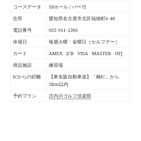
o
T
G
P
k
w
o
o
コースデータ
18ホール / パー72
で
i
o
c
共
t
g
k
有
t
l
e
住所
愛知県名古屋市北区福徳町6-48
す
e
e
t
る
r
+
で
に
で
で
シ
電話番号
052-911-1366
は
共
共
ェ
ク
有
有
ア
リ
(
(
(
休場日
毎週火曜・金曜日（セルフデー）
ッ
新
新
新
ク
し
し
し
し
い
い
い
カード
AMEX
JCB
VISA
MASTER
UFJ
て
ウ
ウ
ウ
く
ィ
ィ
ィ
だ
ン
ン
ン
併設施設
練習場
さ
ド
ド
ド
い
ウ
ウ
ウ
(
で
で
で
ICからの距離
【東名阪自動車道】「楠IC」から
新
開
開
開
し
き
き
き
5km以内
い
ま
ま
ま
ウ
す
す
す
ィ
)
)
)
予約プラン
庄内川ゴルフ倶楽部
ン
ド
ウ
で
開
き
ま
す
)