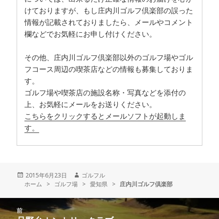
けておりますが、もし庄内川ゴルフ倶楽部の誤った
情報が記載されておりましたら、メールやコメント
欄などでお気軽にお申し付けください。
その他、庄内川ゴルフ倶楽部以外のゴルフ場やゴル
フコース周辺の喫茶店などの情報も募集しておりま
す。
ゴルフ場や喫茶店の施設名称・写真などを添付の
上、お気軽にメールをお送りください。
こちらをクリックするとメールソフトが起動しま
す。
投
2015年6月23日
作
ゴルフル
ホーム
稿
>
ゴルフ場
>
成
愛知県
>
庄内川ゴルフ倶楽部
日:
者
投
前
稿