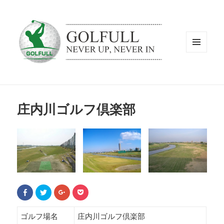
メニュ
ーとウ
ィジェ
ット
庄内川ゴルフ倶楽部
F
ク
ク
ク
a
リ
リ
リ
c
ッ
ッ
ッ
e
ク
ク
ク
b
し
し
し
ゴルフ場名
庄内川ゴルフ倶楽部
o
て
て
て