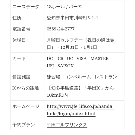
o
T
G
P
k
w
o
o
コースデータ
18ホール / パー72
で
i
o
c
共
t
g
k
有
t
l
e
住所
愛知県半田市川崎町3-1-1
す
e
e
t
る
r
+
で
に
で
で
シ
電話番号
0569-24-2777
は
共
共
ェ
ク
有
有
ア
リ
(
(
(
休場日
月曜日セルフデー（祝日の際は翌
ッ
新
新
新
ク
し
し
し
日）・12月31日・1月1日
し
い
い
い
て
ウ
ウ
ウ
く
ィ
ィ
ィ
カード
DC
JCB
UC
VISA
MASTER
だ
ン
ン
ン
さ
ド
ド
ド
UFJ
SAISON
い
ウ
ウ
ウ
(
で
で
で
新
開
開
開
併設施設
練習場
コンペルーム
レストラン
し
き
き
き
い
ま
ま
ま
ウ
す
す
す
ICからの距離
【知多半島道路】「半田IC」から
ィ
)
)
)
ン
10km以内
ド
ウ
で
ホームページ
http://www.jfe-life.co.jp/handa-
開
き
links/login/index.html
ま
す
)
予約プラン
半田ゴルフリンクス