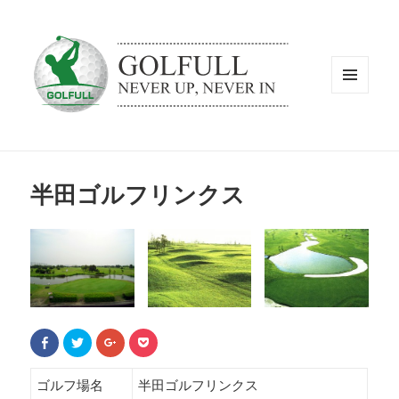
メニュ
ーとウ
ィジェ
ット
半田ゴルフリンクス
F
ク
ク
ク
a
リ
リ
リ
c
ッ
ッ
ッ
e
ク
ク
ク
b
し
し
し
ゴルフ場名
半田ゴルフリンクス
o
て
て
て