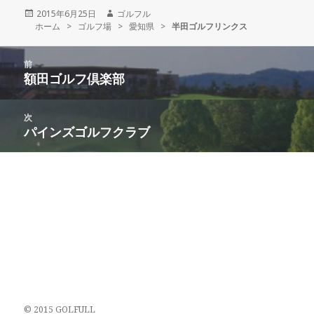
投
2015年6月25日
作
ゴルフル
ホーム
稿
>
ゴルフ場
>
成
愛知県
>
半田ゴルフリンクス
日:
者
投
前
稿
額田ゴルフ倶楽部
前
ナ
の
ビ
投
次
ゲ
稿:
パインズゴルフクラブ
次
ー
の
シ
投
ョ
稿:
ン
© 2015 GOLFULL