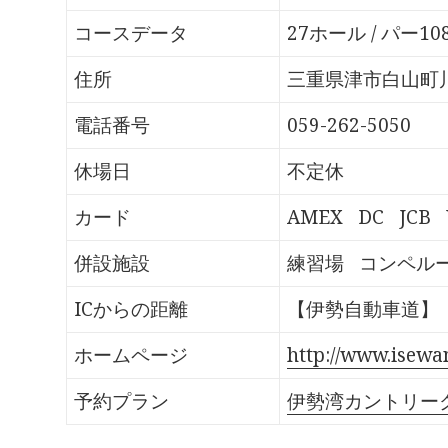
o
T
G
P
k
w
o
o
で
i
o
c
コースデータ
27ホール / パー10
共
t
g
k
有
t
l
e
す
e
e
t
る
r
+
で
住所
三重県津市白山町川
に
で
で
シ
は
共
共
ェ
ク
有
有
ア
電話番号
059-262-5050
リ
(
(
(
ッ
新
新
新
ク
し
し
し
し
い
い
い
休場日
不定休
て
ウ
ウ
ウ
く
ィ
ィ
ィ
だ
ン
ン
ン
さ
ド
ド
ド
カード
AMEX
DC
JCB
い
ウ
ウ
ウ
(
で
で
で
新
開
開
開
し
き
き
き
併設施設
練習場
コンペル
い
ま
ま
ま
ウ
す
す
す
ィ
)
)
)
ン
ICからの距離
【伊勢自動車道】「
ド
ウ
で
開
ホームページ
http://www.isewan
き
ま
す
予約プラン
伊勢湾カントリー
)