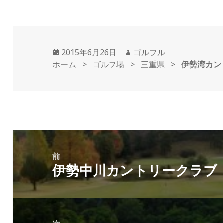
投
2015年6月26日
作
ゴルフル
ホーム
稿
>
ゴルフ場
>
成
三重県
>
伊勢湾カン
日:
者
投
稿
前
伊勢中川カントリークラブ
ナ
前
ビ
の
ゲ
投
ー
稿: