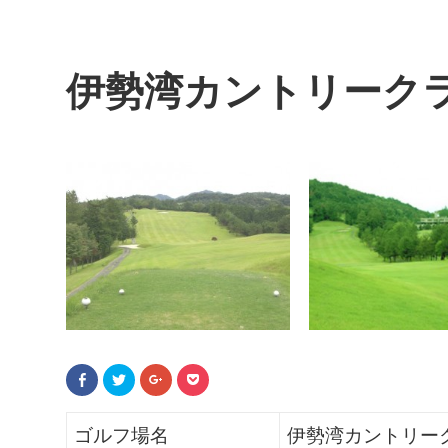
伊勢湾カントリーク
F
ク
ク
ク
a
リ
リ
リ
c
ッ
ッ
ッ
e
ク
ク
ク
b
し
し
し
ゴルフ場名
伊勢湾カントリー
o
て
て
て