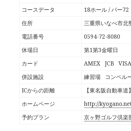
o
T
G
P
k
w
o
o
で
i
o
c
コースデータ
18ホール / パー72
共
t
g
k
有
t
l
e
す
e
e
t
る
r
+
で
住所
三重県いなべ市北勢
に
で
で
シ
は
共
共
ェ
ク
有
有
ア
電話番号
0594-72-8080
リ
(
(
(
ッ
新
新
新
ク
し
し
し
し
い
い
い
休場日
第1第3金曜日
て
ウ
ウ
ウ
く
ィ
ィ
ィ
だ
ン
ン
ン
さ
ド
ド
ド
カード
AMEX
JCB
VIS
い
ウ
ウ
ウ
(
で
で
で
新
開
開
開
し
き
き
き
併設施設
練習場
コンペル
い
ま
ま
ま
ウ
す
す
す
ィ
)
)
)
ン
ICからの距離
【東名阪自動車道】
ド
ウ
で
開
ホームページ
http://kyogano.net
き
ま
す
予約プラン
京ヶ野ゴルフ倶楽
)