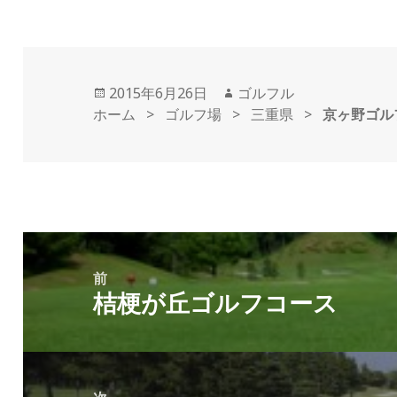
投
2015年6月26日
作
ゴルフル
ホーム
稿
>
ゴルフ場
>
成
三重県
>
京ヶ野ゴル
日:
者
投
稿
前
桔梗が丘ゴルフコース
ナ
前
ビ
の
ゲ
投
ー
稿: