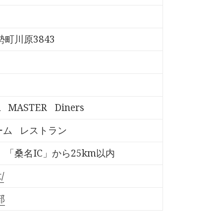
町川原3843
A
MASTER
Diners
ーム
レストラン
「桑名IC」から25km以内
/
部