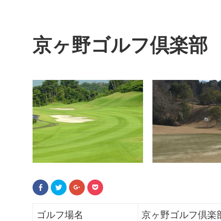
京ヶ野ゴルフ倶楽部
F
ク
ク
ク
a
リ
リ
リ
c
ッ
ッ
ッ
e
ク
ク
ク
b
し
し
し
ゴルフ場名
京ヶ野ゴルフ倶楽
o
て
て
て