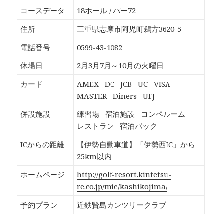
o
T
G
P
k
w
o
o
コースデータ
18ホール / パー72
で
i
o
c
共
t
g
k
有
t
l
e
住所
三重県志摩市阿児町鵜方3620-5
す
e
e
t
る
r
+
で
に
で
で
シ
電話番号
0599-43-1082
は
共
共
ェ
ク
有
有
ア
リ
(
(
(
休場日
2月3月7月～10月の火曜日
ッ
新
新
新
ク
し
し
し
し
い
い
い
カード
AMEX
DC
JCB
UC
VISA
て
ウ
ウ
ウ
く
ィ
ィ
ィ
MASTER
Diners
UFJ
だ
ン
ン
ン
さ
ド
ド
ド
い
ウ
ウ
ウ
併設施設
練習場
宿泊施設
コンペルーム
(
で
で
で
新
開
開
開
レストラン
宿泊パック
し
き
き
き
い
ま
ま
ま
ウ
す
す
す
ICからの距離
【伊勢自動車道】「伊勢西IC」から
ィ
)
)
)
ン
25km以内
ド
ウ
で
ホームページ
http://golf-resort.kintetsu-
開
き
re.co.jp/mie/kashikojima/
ま
す
)
予約プラン
近鉄賢島カンツリークラブ