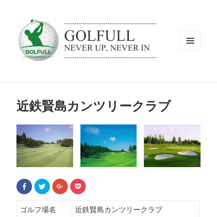
メニュ
ーとウ
ィジェ
ット
近鉄賢島カンツリークラブ
F
ク
ク
ク
a
リ
リ
リ
c
ッ
ッ
ッ
e
ク
ク
ク
b
し
し
し
ゴルフ場名
近鉄賢島カンツリークラブ
o
て
て
て