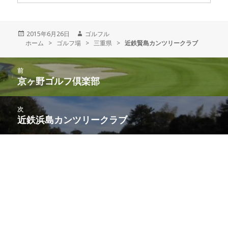
投
2015年6月26日
作
ゴルフル
ホーム
稿
>
ゴルフ場
>
成
三重県
>
近鉄賢島カンツリークラブ
日:
者
投
前
稿
京ヶ野ゴルフ倶楽部
前
ナ
の
ビ
投
次
ゲ
稿:
近鉄浜島カンツリークラブ
次
ー
の
シ
投
ョ
稿:
ン