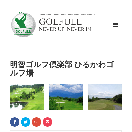
メニュ
ーとウ
ィジェ
ット
明智ゴルフ倶楽部 ひるかわゴ
ルフ場
F
ク
ク
ク
a
リ
リ
リ
c
ッ
ッ
ッ
e
ク
ク
ク