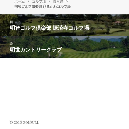
ホーム
稿
>
ゴルフ場
成
>
岐阜県
>
明智ゴルフ倶楽部 ひるかわゴルフ場
日:
者
投
前
稿
明智ゴルフ倶楽部 賑済寺ゴルフ場
前
ナ
の
ビ
投
次
ゲ
稿:
明世カントリークラブ
次
ー
の
シ
投
ョ
稿:
ン
© 2015 GOLFULL