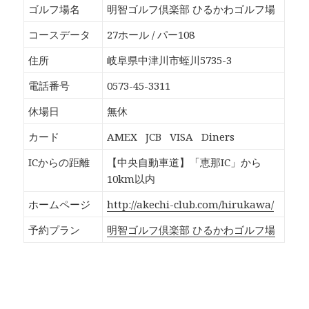
b
し
し
し
ゴルフ場名
明智ゴルフ倶楽部 ひるかわゴルフ場
o
て
て
て
o
T
G
P
k
w
o
o
コースデータ
27ホール / パー108
で
i
o
c
共
t
g
k
有
t
l
e
住所
岐阜県中津川市蛭川5735-3
す
e
e
t
る
r
+
で
に
で
で
シ
電話番号
0573-45-3311
は
共
共
ェ
ク
有
有
ア
リ
(
(
(
休場日
無休
ッ
新
新
新
ク
し
し
し
し
い
い
い
カード
AMEX
JCB
VISA
Diners
て
ウ
ウ
ウ
く
ィ
ィ
ィ
だ
ン
ン
ン
ICからの距離
【中央自動車道】「恵那IC」から
さ
ド
ド
ド
い
ウ
ウ
ウ
10km以内
(
で
で
で
新
開
開
開
し
き
き
き
ホームページ
http://akechi-club.com/hirukawa/
い
ま
ま
ま
ウ
す
す
す
ィ
)
)
)
予約プラン
明智ゴルフ倶楽部 ひるかわゴルフ場
ン
ド
ウ
で
開
き
ま
す
)