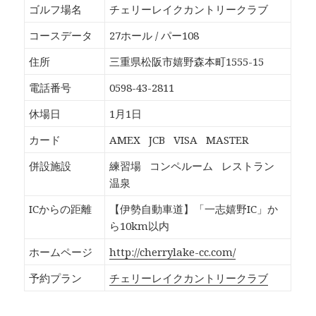
b
し
し
し
ゴルフ場名
チェリーレイクカントリークラブ
o
て
て
て
o
T
G
P
k
w
o
o
コースデータ
27ホール / パー108
で
i
o
c
共
t
g
k
有
t
l
e
住所
三重県松阪市嬉野森本町1555-15
す
e
e
t
る
r
+
で
に
で
で
シ
電話番号
0598-43-2811
は
共
共
ェ
ク
有
有
ア
リ
(
(
(
休場日
1月1日
ッ
新
新
新
ク
し
し
し
し
い
い
い
カード
AMEX
JCB
VISA
MASTER
て
ウ
ウ
ウ
く
ィ
ィ
ィ
だ
ン
ン
ン
併設施設
練習場
コンペルーム
レストラン
さ
ド
ド
ド
い
ウ
ウ
ウ
温泉
(
で
で
で
新
開
開
開
し
き
き
き
ICからの距離
【伊勢自動車道】「一志嬉野IC」か
い
ま
ま
ま
ウ
す
す
す
ら10km以内
ィ
)
)
)
ン
ド
ホームページ
http://cherrylake-cc.com/
ウ
で
開
予約プラン
チェリーレイクカントリークラブ
き
ま
す
)