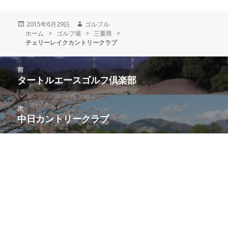
投
2015年6月29日
作
ゴルフル
ホーム
稿
>
ゴルフ場
>
成
三重県
>
チェリーレイクカントリークラブ
日:
者
投
前
稿
タートルエースゴルフ倶楽部
前
ナ
の
ビ
投
次
ゲ
稿:
中日カントリークラブ
次
ー
の
シ
投
ョ
稿:
ン