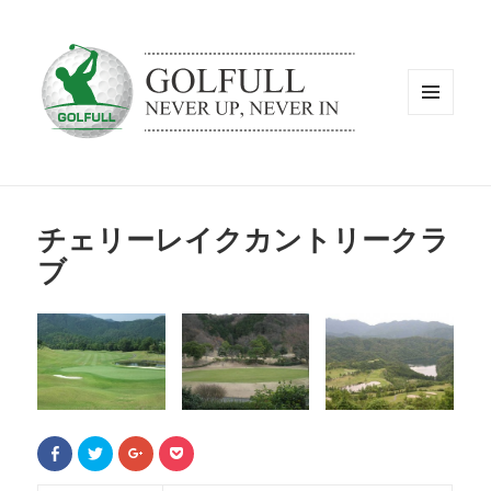
メニュ
ーとウ
ィジェ
ット
チェリーレイクカントリークラ
ブ
F
ク
ク
ク
a
リ
リ
リ
c
ッ
ッ
ッ
e
ク
ク
ク