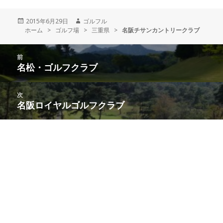
投
2015年6月29日
作
ゴルフル
ホーム
稿
>
ゴルフ場
>
成
三重県
>
名阪チサンカントリークラブ
日:
者
投
前
稿
名松・ゴルフクラブ
前
ナ
の
ビ
投
次
ゲ
稿:
名阪ロイヤルゴルフクラブ
次
ー
の
シ
投
ョ
稿:
ン