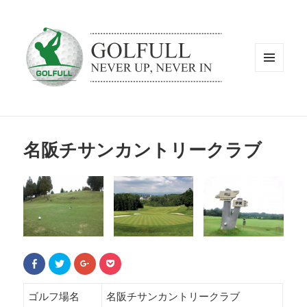
メニュ
ーとウ
ィジェ
ット
名阪チサンカントリークラブ
F
ク
ク
ク
a
リ
リ
リ
c
ッ
ッ
ッ
e
ク
ク
ク
b
し
し
し
ゴルフ場名
名阪チサンカントリークラブ
o
て
て
て