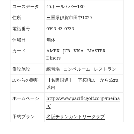
o
T
G
P
k
w
o
o
コースデータ
45ホール / パー180
で
i
o
c
共
t
g
k
有
t
l
e
住所
三重県伊賀市田中1029
す
e
e
t
る
r
+
で
に
で
で
シ
電話番号
0595-43-0735
は
共
共
ェ
ク
有
有
ア
リ
(
(
(
休場日
無休
ッ
新
新
新
ク
し
し
し
し
い
い
い
カード
AMEX
JCB
VISA
MASTER
て
ウ
ウ
ウ
く
ィ
ィ
ィ
Diners
だ
ン
ン
ン
さ
ド
ド
ド
い
ウ
ウ
ウ
併設施設
練習場
コンペルーム
レストラン
(
で
で
で
新
開
開
開
し
き
き
き
ICからの距離
【名阪国道】「下柘植IC」から5km
い
ま
ま
ま
ウ
す
す
す
以内
ィ
)
)
)
ン
ド
ホームページ
http://www.pacificgolf.co.jp/meiha
ウ
で
n/
開
き
ま
予約プラン
名阪チサンカントリークラブ
す
)