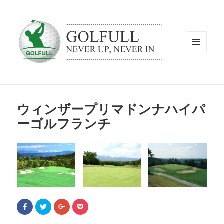
メニュ
ーとウ
ィジェ
ット
ウィンザープリマドンナハイパ
ーゴルフランチ
F
ク
ク
ク
a
リ
リ
リ
c
ッ
ッ
ッ
e
ク
ク
ク