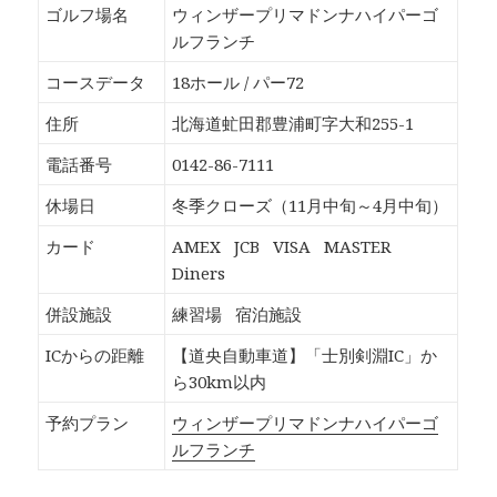
b
し
し
し
ゴルフ場名
ウィンザープリマドンナハイパーゴ
o
て
て
て
o
T
G
P
ルフランチ
k
w
o
o
で
i
o
c
共
t
g
k
コースデータ
18ホール / パー72
有
t
l
e
す
e
e
t
る
r
+
で
住所
北海道虻田郡豊浦町字大和255-1
に
で
で
シ
は
共
共
ェ
ク
有
有
ア
電話番号
0142-86-7111
リ
(
(
(
ッ
新
新
新
ク
し
し
し
休場日
冬季クローズ（11月中旬～4月中旬）
し
い
い
い
て
ウ
ウ
ウ
く
ィ
ィ
ィ
カード
AMEX
JCB
VISA
MASTER
だ
ン
ン
ン
さ
ド
ド
ド
Diners
い
ウ
ウ
ウ
(
で
で
で
新
開
開
開
併設施設
練習場
宿泊施設
し
き
き
き
い
ま
ま
ま
ウ
す
す
す
ICからの距離
【道央自動車道】「士別剣淵IC」か
ィ
)
)
)
ン
ら30km以内
ド
ウ
で
予約プラン
ウィンザープリマドンナハイパーゴ
開
き
ルフランチ
ま
す
)