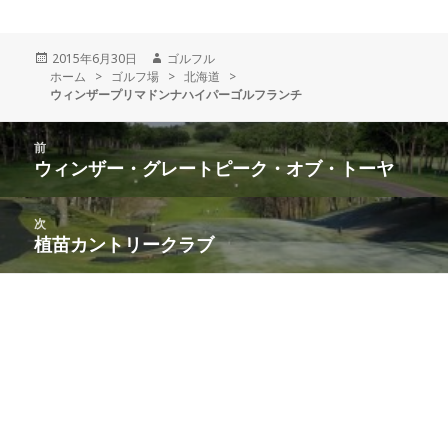
投
2015年6月30日
作
ゴルフル
ホーム
稿
>
ゴルフ場
>
成
北海道
>
ウィンザープリマドンナハイパーゴルフランチ
日:
者
投
前
稿
ウィンザー・グレートピーク・オブ・トーヤ
前
ナ
の
ビ
投
次
ゲ
稿:
植苗カントリークラブ
次
ー
の
シ
投
ョ
稿:
ン