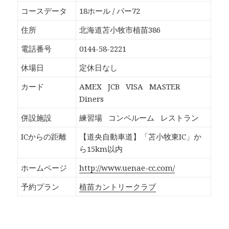
o
T
G
P
k
w
o
o
コースデータ
18ホール / パー72
で
i
o
c
共
t
g
k
有
t
l
e
住所
北海道苫小牧市植苗386
す
e
e
t
る
r
+
で
に
で
で
シ
電話番号
0144-58-2221
は
共
共
ェ
ク
有
有
ア
リ
(
(
(
休場日
定休日なし
ッ
新
新
新
ク
し
し
し
し
い
い
い
カード
AMEX
JCB
VISA
MASTER
て
ウ
ウ
ウ
く
ィ
ィ
ィ
Diners
だ
ン
ン
ン
さ
ド
ド
ド
い
ウ
ウ
ウ
併設施設
練習場
コンペルーム
レストラン
(
で
で
で
新
開
開
開
し
き
き
き
ICからの距離
【道央自動車道】「苫小牧東IC」か
い
ま
ま
ま
ウ
す
す
す
ら15km以内
ィ
)
)
)
ン
ド
ホームページ
http://www.uenae-cc.com/
ウ
で
開
予約プラン
植苗カントリークラブ
き
ま
す
)