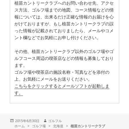
植苗カントリークラブへのお問い合わせ先、アクセ
ス方法、ゴルフ場までの地図、コース情報などの情
報については、出来るだけ正確な情報のお届けを心
がけておりますが、もし植苗カントリークラブの誤
った情報が記載されておりましたら、メールやコメ
ント欄などでお気軽にお申し付けください。
その他、植苗カントリークラブ以外のゴルフ場やゴ
ルフコース周辺の喫茶店などの情報も募集しており
ます。
ゴルフ場や喫茶店の施設名称・写真などを添付の
上、お気軽にメールをお送りください。
こちらをクリックするとメールソフトが起動しま
す。
投
2015年6月30日
作
ゴルフル
ホーム
稿
>
ゴルフ場
>
成
北海道
>
植苗カントリークラブ