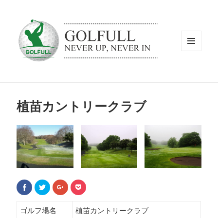
メニュ
ーとウ
ィジェ
ット
植苗カントリークラブ
F
ク
ク
ク
a
リ
リ
リ
c
ッ
ッ
ッ
e
ク
ク
ク
b
し
し
し
ゴルフ場名
植苗カントリークラブ
o
て
て
て