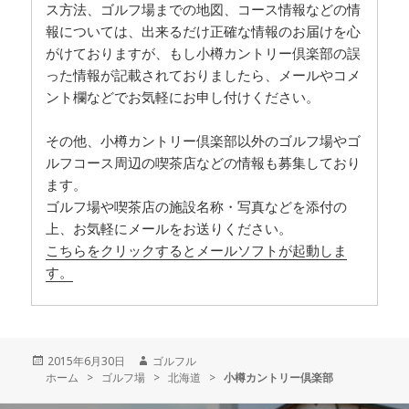
ス方法、ゴルフ場までの地図、コース情報などの情
報については、出来るだけ正確な情報のお届けを心
がけておりますが、もし小樽カントリー倶楽部の誤
った情報が記載されておりましたら、メールやコメ
ント欄などでお気軽にお申し付けください。
その他、小樽カントリー倶楽部以外のゴルフ場やゴ
ルフコース周辺の喫茶店などの情報も募集しており
ます。
ゴルフ場や喫茶店の施設名称・写真などを添付の
上、お気軽にメールをお送りください。
こちらをクリックするとメールソフトが起動しま
す。
投
2015年6月30日
作
ゴルフル
ホーム
稿
>
ゴルフ場
>
成
北海道
>
小樽カントリー倶楽部
日:
者