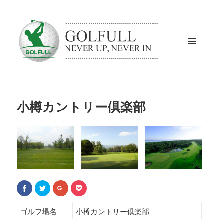
メニュ
ーとウ
ィジェ
ット
小樽カントリー倶楽部
F
ク
ク
ク
a
リ
リ
リ
c
ッ
ッ
ッ
e
ク
ク
ク
b
し
し
し
ゴルフ場名
小樽カントリー倶楽部
o
て
て
て