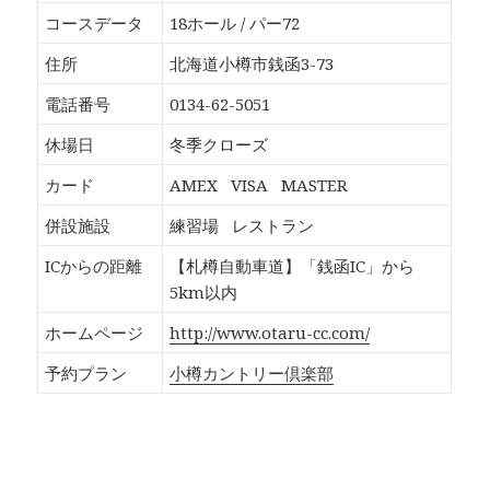
o
T
G
P
k
w
o
o
コースデータ
18ホール / パー72
で
i
o
c
共
t
g
k
有
t
l
e
住所
北海道小樽市銭函3-73
す
e
e
t
る
r
+
で
に
で
で
シ
電話番号
0134-62-5051
は
共
共
ェ
ク
有
有
ア
リ
(
(
(
休場日
冬季クローズ
ッ
新
新
新
ク
し
し
し
し
い
い
い
カード
AMEX
VISA
MASTER
て
ウ
ウ
ウ
く
ィ
ィ
ィ
だ
ン
ン
ン
併設施設
練習場
レストラン
さ
ド
ド
ド
い
ウ
ウ
ウ
(
で
で
で
ICからの距離
【札樽自動車道】「銭函IC」から
新
開
開
開
し
き
き
き
5km以内
い
ま
ま
ま
ウ
す
す
す
ィ
)
)
)
ホームページ
http://www.otaru-cc.com/
ン
ド
ウ
予約プラン
小樽カントリー倶楽部
で
開
き
ま
す
)