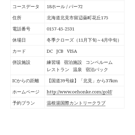
o
T
G
P
k
w
o
o
コースデータ
18ホール / パー72
で
i
o
c
共
t
g
k
有
t
l
e
住所
北海道北見市留辺蘂町花丘175
す
e
e
t
る
r
+
で
に
で
で
シ
電話番号
0157-45-2531
は
共
共
ェ
ク
有
有
ア
リ
(
(
(
休場日
冬季クローズ（11月下旬～4月中旬）
ッ
新
新
新
ク
し
し
し
し
い
い
い
カード
DC
JCB
VISA
て
ウ
ウ
ウ
く
ィ
ィ
ィ
だ
ン
ン
ン
併設施設
練習場
宿泊施設
コンペルーム
さ
ド
ド
ド
い
ウ
ウ
ウ
レストラン
温泉
宿泊パック
(
で
で
で
新
開
開
開
し
き
き
き
ICからの距離
【国道39号線】「北見」から37km
い
ま
ま
ま
ウ
す
す
す
ィ
)
)
)
ホームページ
http://www.oehonke.com/golf/
ン
ド
ウ
予約プラン
温根湯国際カントリークラブ
で
開
き
ま
す
)