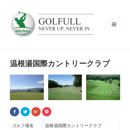
メニュ
ーとウ
ィジェ
ット
温根湯国際カントリークラブ
F
ク
ク
ク
a
リ
リ
リ
c
ッ
ッ
ッ
e
ク
ク
ク
b
し
し
し
ゴルフ場名
温根湯国際カントリークラブ
o
て
て
て