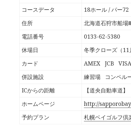
o
T
G
P
k
w
o
o
で
i
o
c
コースデータ
18ホール / パー72
共
t
g
k
有
t
l
e
す
e
e
t
る
r
+
で
住所
北海道石狩市船場町4
に
で
で
シ
は
共
共
ェ
ク
有
有
ア
電話番号
0133-62-5380
リ
(
(
(
ッ
新
新
新
ク
し
し
し
し
い
い
い
休場日
冬季クローズ（11
て
ウ
ウ
ウ
く
ィ
ィ
ィ
だ
ン
ン
ン
さ
ド
ド
ド
カード
AMEX
JCB
VIS
い
ウ
ウ
ウ
(
で
で
で
新
開
開
開
し
き
き
き
併設施設
練習場
コンペル
い
ま
ま
ま
ウ
す
す
す
ィ
)
)
)
ン
ICからの距離
【道央自動車道】「
ド
ウ
で
開
ホームページ
http://sapporobay
き
ま
す
予約プラン
札幌ベイゴルフ倶
)