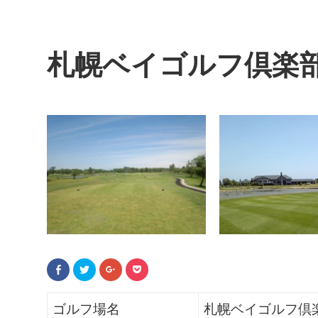
札幌ベイゴルフ倶楽
F
ク
ク
ク
a
リ
リ
リ
c
ッ
ッ
ッ
e
ク
ク
ク
b
し
し
し
ゴルフ場名
札幌ベイゴルフ倶
o
て
て
て