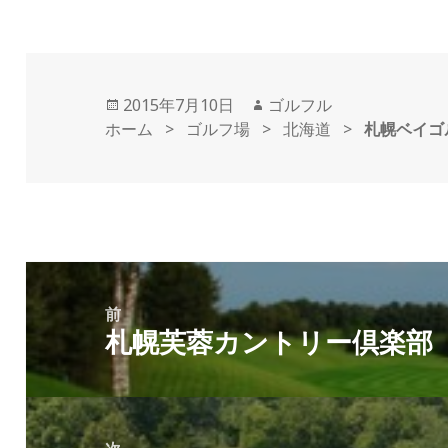
投
2015年7月10日
作
ゴルフル
ホーム
稿
>
ゴルフ場
>
成
北海道
>
札幌ベイゴ
日:
者
投
稿
前
札幌芙蓉カントリー倶楽部
ナ
前
ビ
の
ゲ
投
ー
稿: