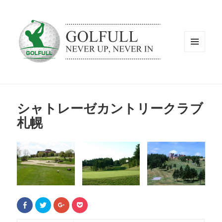
メニュ
ーとウ
ィジェ
ット
シャトレーゼカントリークラブ
札幌
F
ク
ク
ク
a
リ
リ
リ
c
ッ
ッ
ッ
e
ク
ク
ク