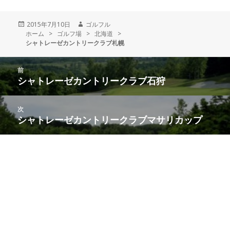
投
2015年7月10日
作
ゴルフル
ホーム
稿
>
ゴルフ場
>
成
北海道
>
シャトレーゼカントリークラブ札幌
日:
者
投
前
稿
シャトレーゼカントリークラブ石狩
前
ナ
の
ビ
投
次
ゲ
稿:
シャトレーゼカントリークラブマサリカップ
次
ー
の
シ
投
ョ
稿:
ン