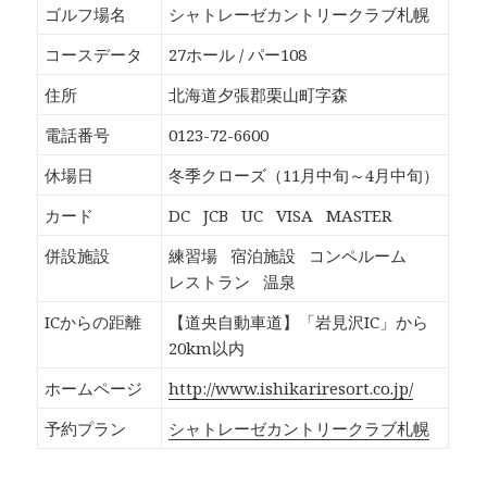
b
し
し
し
ゴルフ場名
シャトレーゼカントリークラブ札幌
o
て
て
て
o
T
G
P
k
w
o
o
コースデータ
27ホール / パー108
で
i
o
c
共
t
g
k
有
t
l
e
住所
北海道夕張郡栗山町字森
す
e
e
t
る
r
+
で
に
で
で
シ
電話番号
0123-72-6600
は
共
共
ェ
ク
有
有
ア
リ
(
(
(
休場日
冬季クローズ（11月中旬～4月中旬）
ッ
新
新
新
ク
し
し
し
し
い
い
い
カード
DC
JCB
UC
VISA
MASTER
て
ウ
ウ
ウ
く
ィ
ィ
ィ
だ
ン
ン
ン
併設施設
練習場
宿泊施設
コンペルーム
さ
ド
ド
ド
い
ウ
ウ
ウ
レストラン
温泉
(
で
で
で
新
開
開
開
し
き
き
き
ICからの距離
【道央自動車道】「岩見沢IC」から
い
ま
ま
ま
ウ
す
す
す
20km以内
ィ
)
)
)
ン
ド
ホームページ
http://www.ishikariresort.co.jp/
ウ
で
開
予約プラン
シャトレーゼカントリークラブ札幌
き
ま
す
)