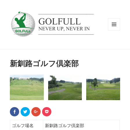
メニュ
ーとウ
ィジェ
ット
新釧路ゴルフ倶楽部
F
ク
ク
ク
a
リ
リ
リ
c
ッ
ッ
ッ
e
ク
ク
ク
b
し
し
し
ゴルフ場名
新釧路ゴルフ倶楽部
o
て
て
て