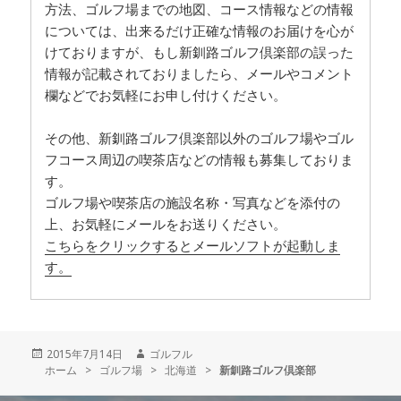
方法、ゴルフ場までの地図、コース情報などの情報
については、出来るだけ正確な情報のお届けを心が
けておりますが、もし新釧路ゴルフ倶楽部の誤った
情報が記載されておりましたら、メールやコメント
欄などでお気軽にお申し付けください。
その他、新釧路ゴルフ倶楽部以外のゴルフ場やゴル
フコース周辺の喫茶店などの情報も募集しておりま
す。
ゴルフ場や喫茶店の施設名称・写真などを添付の
上、お気軽にメールをお送りください。
こちらをクリックするとメールソフトが起動しま
す。
投
2015年7月14日
作
ゴルフル
ホーム
稿
>
ゴルフ場
>
成
北海道
>
新釧路ゴルフ倶楽部
日:
者