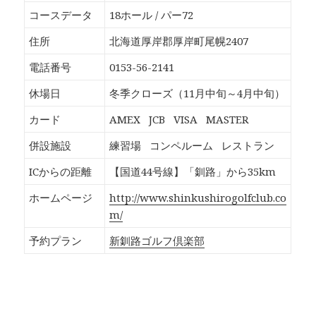
o
T
G
P
k
w
o
o
コースデータ
18ホール / パー72
で
i
o
c
共
t
g
k
有
t
l
e
住所
北海道厚岸郡厚岸町尾幌2407
す
e
e
t
る
r
+
で
に
で
で
シ
電話番号
0153-56-2141
は
共
共
ェ
ク
有
有
ア
リ
(
(
(
休場日
冬季クローズ（11月中旬～4月中旬）
ッ
新
新
新
ク
し
し
し
し
い
い
い
カード
AMEX
JCB
VISA
MASTER
て
ウ
ウ
ウ
く
ィ
ィ
ィ
だ
ン
ン
ン
併設施設
練習場
コンペルーム
レストラン
さ
ド
ド
ド
い
ウ
ウ
ウ
(
で
で
で
ICからの距離
【国道44号線】「釧路」から35km
新
開
開
開
し
き
き
き
い
ま
ま
ま
ホームページ
http://www.shinkushirogolfclub.co
ウ
す
す
す
ィ
)
)
)
m/
ン
ド
ウ
予約プラン
新釧路ゴルフ倶楽部
で
開
き
ま
す
)