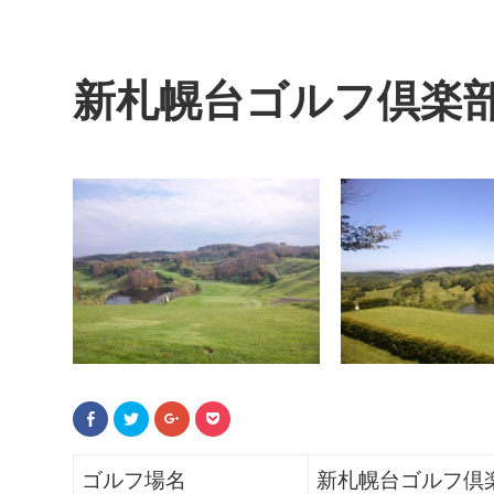
新札幌台ゴルフ倶楽
F
ク
ク
ク
a
リ
リ
リ
c
ッ
ッ
ッ
e
ク
ク
ク
b
し
し
し
ゴルフ場名
新札幌台ゴルフ倶
o
て
て
て