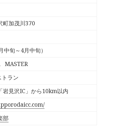
町加茂川370
月中旬～4月中旬）
A
MASTER
ストラン
岩見沢IC」から10km以内
apporodaicc.com/
楽部