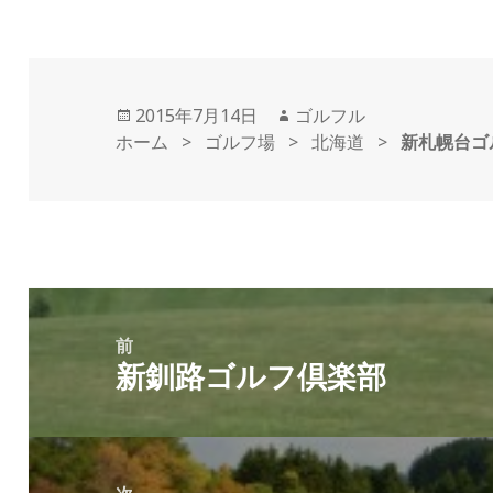
投
2015年7月14日
作
ゴルフル
ホーム
稿
>
ゴルフ場
>
成
北海道
>
新札幌台ゴ
日:
者
投
稿
前
新釧路ゴルフ倶楽部
ナ
前
ビ
の
ゲ
投
ー
稿: