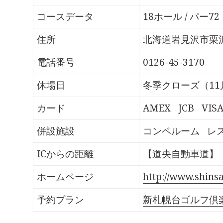
o
T
G
P
k
w
o
o
で
i
o
c
コースデータ
18ホール / パー72
共
t
g
k
有
t
l
e
す
e
e
t
る
r
+
で
住所
北海道岩見沢市栗沢
に
で
で
シ
は
共
共
ェ
ク
有
有
ア
電話番号
0126-45-3170
リ
(
(
(
ッ
新
新
新
ク
し
し
し
し
い
い
い
休場日
冬季クローズ（11
て
ウ
ウ
ウ
く
ィ
ィ
ィ
だ
ン
ン
ン
さ
ド
ド
ド
カード
AMEX
JCB
VIS
い
ウ
ウ
ウ
(
で
で
で
新
開
開
開
し
き
き
き
併設施設
コンペルーム
レ
い
ま
ま
ま
ウ
す
す
す
ィ
)
)
)
ン
ICからの距離
【道央自動車道】「
ド
ウ
で
開
ホームページ
http://www.shins
き
ま
す
予約プラン
新札幌台ゴルフ倶
)