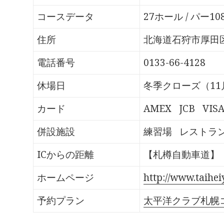
o
T
G
P
k
w
o
o
で
i
o
c
コースデータ
27ホール / パー10
共
t
g
k
有
t
l
e
す
e
e
t
る
r
+
で
住所
北海道石狩市厚田区
に
で
で
シ
は
共
共
ェ
ク
有
有
ア
電話番号
0133-66-4128
リ
(
(
(
ッ
新
新
新
ク
し
し
し
し
い
い
い
休場日
冬季クローズ（11
て
ウ
ウ
ウ
く
ィ
ィ
ィ
だ
ン
ン
ン
さ
ド
ド
ド
カード
AMEX
JCB
VIS
い
ウ
ウ
ウ
(
で
で
で
新
開
開
開
し
き
き
き
併設施設
練習場
レストラ
い
ま
ま
ま
ウ
す
す
す
ィ
)
)
)
ン
ICからの距離
【札樽自動車道】「
ド
ウ
で
開
ホームページ
http://www.taihei
き
ま
す
予約プラン
太平洋クラブ札幌
)