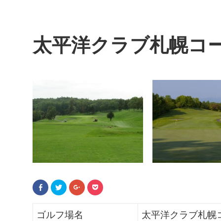
太平洋クラブ札幌コ
F
ク
ク
ク
a
リ
リ
リ
c
ッ
ッ
ッ
e
ク
ク
ク
b
し
し
し
ゴルフ場名
太平洋クラブ札幌
o
て
て
て