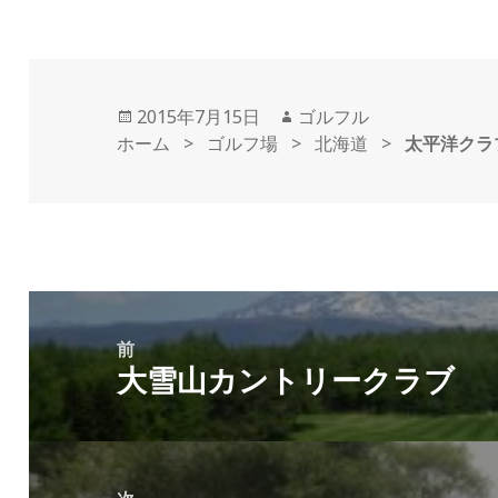
投
2015年7月15日
作
ゴルフル
ホーム
稿
>
ゴルフ場
>
成
北海道
>
太平洋クラ
日:
者
投
稿
前
大雪山カントリークラブ
ナ
前
ビ
の
ゲ
投
ー
稿: