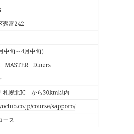
8
聚富242
月中旬～4月中旬）
A
MASTER
Diners
ン
札幌北IC」から30km以内
yoclub.co.jp/course/sapporo/
コース