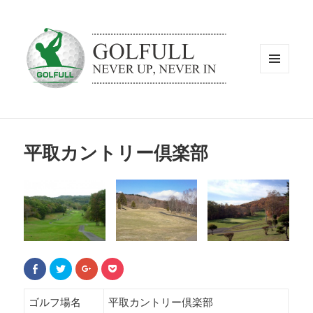
メニュ
ーとウ
ィジェ
ット
平取カントリー倶楽部
F
ク
ク
ク
a
リ
リ
リ
c
ッ
ッ
ッ
e
ク
ク
ク
b
し
し
し
ゴルフ場名
平取カントリー倶楽部
o
て
て
て