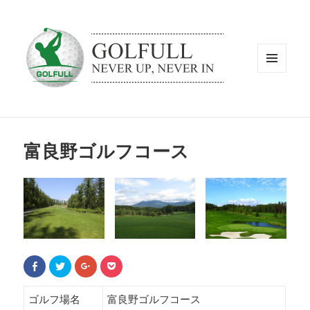
メニュ
ーとウ
ィジェ
ット
富良野ゴルフコース
F
ク
ク
ク
a
リ
リ
リ
c
ッ
ッ
ッ
e
ク
ク
ク
b
し
し
し
ゴルフ場名
富良野ゴルフコース
o
て
て
て