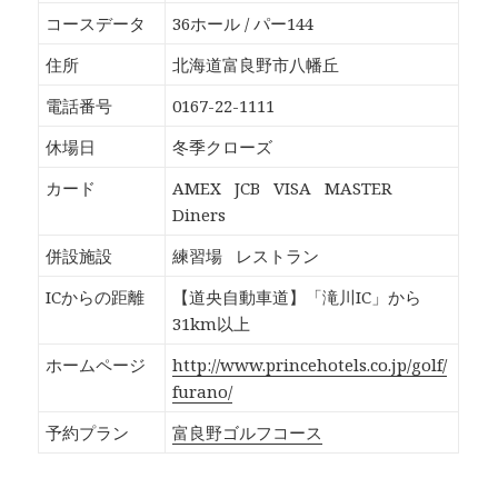
o
T
G
P
k
w
o
o
コースデータ
36ホール / パー144
で
i
o
c
共
t
g
k
有
t
l
e
住所
北海道富良野市八幡丘
す
e
e
t
る
r
+
で
に
で
で
シ
電話番号
0167-22-1111
は
共
共
ェ
ク
有
有
ア
リ
(
(
(
休場日
冬季クローズ
ッ
新
新
新
ク
し
し
し
し
い
い
い
カード
AMEX
JCB
VISA
MASTER
て
ウ
ウ
ウ
く
ィ
ィ
ィ
Diners
だ
ン
ン
ン
さ
ド
ド
ド
い
ウ
ウ
ウ
併設施設
練習場
レストラン
(
で
で
で
新
開
開
開
し
き
き
き
ICからの距離
【道央自動車道】「滝川IC」から
い
ま
ま
ま
ウ
す
す
す
31km以上
ィ
)
)
)
ン
ド
ホームページ
http://www.princehotels.co.jp/golf/
ウ
で
furano/
開
き
ま
予約プラン
富良野ゴルフコース
す
)