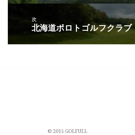
ゲ
投
ー
稿:
次
シ
北海道ポロトゴルフクラブ
次
ョ
の
ン
投
稿:
© 2015 GOLFULL