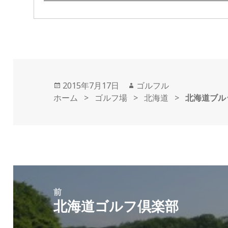
投
2015年7月17日
作
ゴルフル
ホーム
稿
>
ゴルフ場
>
成
北海道
>
北海道ブル
日:
者
投
稿
前
北海道ゴルフ倶楽部
ナ
前
ビ
の