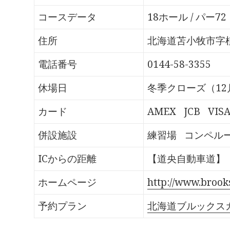
o
T
G
P
k
w
o
o
で
i
o
c
コースデータ
18ホール / パー72
共
t
g
k
有
t
l
e
す
e
e
t
る
r
+
で
住所
北海道苫小牧市字植
に
で
で
シ
は
共
共
ェ
ク
有
有
ア
電話番号
0144-58-3355
リ
(
(
(
ッ
新
新
新
ク
し
し
し
し
い
い
い
休場日
冬季クローズ（12
て
ウ
ウ
ウ
く
ィ
ィ
ィ
だ
ン
ン
ン
さ
ド
ド
ド
カード
AMEX
JCB
VIS
い
ウ
ウ
ウ
(
で
で
で
新
開
開
開
し
き
き
き
併設施設
練習場
コンペル
い
ま
ま
ま
ウ
す
す
す
ィ
)
)
)
ン
ICからの距離
【道央自動車道】「
ド
ウ
で
開
ホームページ
http://www.brook
き
ま
す
予約プラン
北海道ブルックス
)