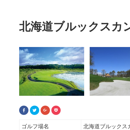
北海道ブルックスカ
F
ク
ク
ク
a
リ
リ
リ
c
ッ
ッ
ッ
e
ク
ク
ク
b
し
し
し
ゴルフ場名
北海道ブルックス
o
て
て
て