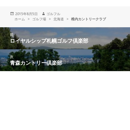
投
2015年8月5日
作
ゴルフル
ホーム
稿
>
ゴルフ場
成
>
北海道
>
稚内カントリークラブ
日:
者
投
前
稿
ロイヤルシップ札幌ゴルフ倶楽部
前
ナ
の
ビ
投
次
ゲ
稿:
青森カントリー倶楽部
次
ー
の
シ
投
ョ
稿:
ン