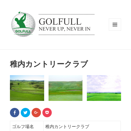
メニュ
ーとウ
ィジェ
ット
稚内カントリークラブ
F
ク
ク
ク
a
リ
リ
リ
c
ッ
ッ
ッ
e
ク
ク
ク
b
し
し
し
ゴルフ場名
稚内カントリークラブ
o
て
て
て