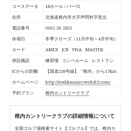
o
T
G
P
k
w
o
o
コースデータ
18ホール / パー72
で
i
o
c
共
t
g
k
有
t
l
e
住所
北海道稚内市大字声問村字恵北
す
e
e
t
る
r
+
で
に
で
で
シ
電話番号
0162-26-2821
は
共
共
ェ
ク
有
有
ア
リ
(
(
(
休場日
冬季クローズ（11月中旬～4月中旬）
ッ
新
新
新
ク
し
し
し
し
い
い
い
カード
AMEX
JCB
VISA
MASTER
て
ウ
ウ
ウ
く
ィ
ィ
ィ
だ
ン
ン
ン
併設施設
練習場
コンペルーム
レストラン
さ
ド
ド
ド
い
ウ
ウ
ウ
(
で
で
で
ICからの距離
【国道238号線】「稚内」から17km
新
開
開
開
し
き
き
き
い
ま
ま
ま
ホームページ
http://wakkanaicc.web.fc2.com/
ウ
す
す
す
ィ
)
)
)
ン
予約プラン
稚内カントリークラブ
ド
ウ
で
開
き
ま
す
稚内カントリークラブの詳細情報について
)
全国ゴルフ場検索サイト【ゴルフル】では、稚内カ