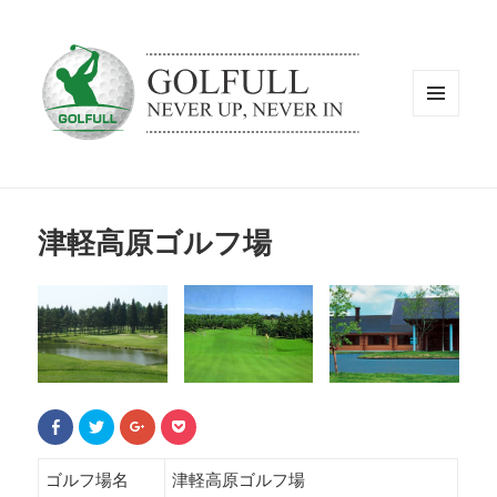
メニュ
ーとウ
ィジェ
ット
津軽高原ゴルフ場
F
ク
ク
ク
a
リ
リ
リ
c
ッ
ッ
ッ
e
ク
ク
ク
b
し
し
し
ゴルフ場名
津軽高原ゴルフ場
o
て
て
て