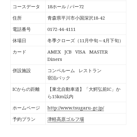
o
T
G
P
k
w
o
o
コースデータ
18ホール / パー72
で
i
o
c
共
t
g
k
有
t
l
e
住所
青森県平川市小国深沢18-42
す
e
e
t
る
r
+
で
に
で
で
シ
電話番号
0172-44-4111
は
共
共
ェ
ク
有
有
ア
リ
(
(
(
休場日
冬季クローズ（11月中旬～4月下旬）
ッ
新
新
新
ク
し
し
し
し
い
い
い
カード
AMEX
JCB
VISA
MASTER
て
ウ
ウ
ウ
く
ィ
ィ
ィ
Diners
だ
ン
ン
ン
さ
ド
ド
ド
い
ウ
ウ
ウ
併設施設
コンペルーム
レストラン
(
で
で
で
新
開
開
開
宿泊パック
し
き
き
き
い
ま
ま
ま
ウ
す
す
す
ICからの距離
【東北自動車道】「大鰐弘前IC」か
ィ
)
)
)
ン
ら15km以内
ド
ウ
で
ホームページ
http://www.tsugaru-gc.jp/
開
き
ま
予約プラン
津軽高原ゴルフ場
す
)