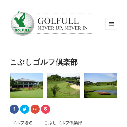
メニュ
ーとウ
ィジェ
ット
こぶしゴルフ倶楽部
F
ク
ク
ク
a
リ
リ
リ
c
ッ
ッ
ッ
e
ク
ク
ク
b
し
し
し
ゴルフ場名
こぶしゴルフ倶楽部
o
て
て
て