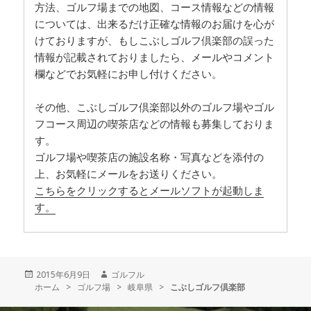
方法、ゴルフ場までの地図、コース情報などの情報
については、出来るだけ正確な情報のお届けを心が
けておりますが、もしこぶしゴルフ倶楽部の誤った
情報が記載されておりましたら、メールやコメント
欄などでお気軽にお申し付けください。
その他、こぶしゴルフ倶楽部以外のゴルフ場やゴル
フコース周辺の喫茶店などの情報も募集しておりま
す。
ゴルフ場や喫茶店の施設名称・写真などを添付の
上、お気軽にメールをお送りください。
こちらをクリックするとメールソフトが起動しま
す。
投
2015年6月9日
作
ゴルフル
ホーム
稿
>
ゴルフ場
成
>
岐阜県
>
こぶしゴルフ倶楽部
日:
者