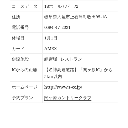
o
T
G
P
k
w
o
o
コースデータ
18ホール / パー72
で
i
o
c
共
t
g
k
有
t
l
e
住所
岐阜県大垣市上石津町牧田95-18
す
e
e
t
る
r
+
で
に
で
で
シ
電話番号
0584-47-2321
は
共
共
ェ
ク
有
有
ア
リ
(
(
(
休場日
1月1日
ッ
新
新
新
ク
し
し
し
し
い
い
い
カード
AMEX
て
ウ
ウ
ウ
く
ィ
ィ
ィ
だ
ン
ン
ン
併設施設
練習場
レストラン
さ
ド
ド
ド
い
ウ
ウ
ウ
(
で
で
で
ICからの距離
【名神高速道路】「関ヶ原IC」から
新
開
開
開
し
き
き
き
5km以内
い
ま
ま
ま
ウ
す
す
す
ィ
)
)
)
ホームページ
http://www.s-cc.jp/
ン
ド
ウ
予約プラン
関ケ原カントリークラブ
で
開
き
ま
す
)