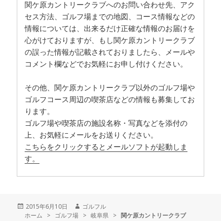
関ケ原カントリークラブへのお問い合わせ先、アク
セス方法、ゴルフ場までの地図、コース情報などの
情報については、出来るだけ正確な情報のお届けを
心がけておりますが、もし関ケ原カントリークラブ
の誤った情報が記載されておりましたら、メールや
コメント欄などでお気軽にお申し付けください。
その他、関ケ原カントリークラブ以外のゴルフ場や
ゴルフコース周辺の喫茶店などの情報も募集してお
ります。
ゴルフ場や喫茶店の施設名称・写真などを添付の
上、お気軽にメールをお送りください。
こちらをクリックするとメールソフトが起動しま
す。
投
2015年6月10日
作
ゴルフル
ホーム
稿
>
ゴルフ場
>
成
岐阜県
>
関ケ原カントリークラブ