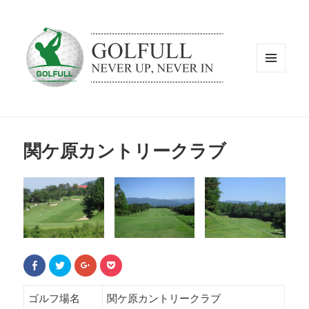
メニュ
ーとウ
ィジェ
ット
関ケ原カントリークラブ
F
ク
ク
ク
a
リ
リ
リ
c
ッ
ッ
ッ
e
ク
ク
ク
b
し
し
し
ゴルフ場名
関ケ原カントリークラブ
o
て
て
て