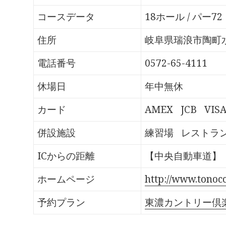
o
T
G
P
k
w
o
o
で
i
o
c
コースデータ
18ホール / パー72
共
t
g
k
有
t
l
e
す
e
e
t
る
r
+
で
住所
岐阜県瑞浪市陶町水
に
で
で
シ
は
共
共
ェ
ク
有
有
ア
電話番号
0572-65-4111
リ
(
(
(
ッ
新
新
新
ク
し
し
し
し
い
い
い
休場日
年中無休
て
ウ
ウ
ウ
く
ィ
ィ
ィ
だ
ン
ン
ン
さ
ド
ド
ド
カード
AMEX
JCB
VIS
い
ウ
ウ
ウ
(
で
で
で
新
開
開
開
し
き
き
き
併設施設
練習場
レストラ
い
ま
ま
ま
ウ
す
す
す
ィ
)
)
)
ン
ICからの距離
【中央自動車道】「
ド
ウ
で
開
ホームページ
http://www.tonocc.
き
ま
す
予約プラン
東濃カントリー倶
)