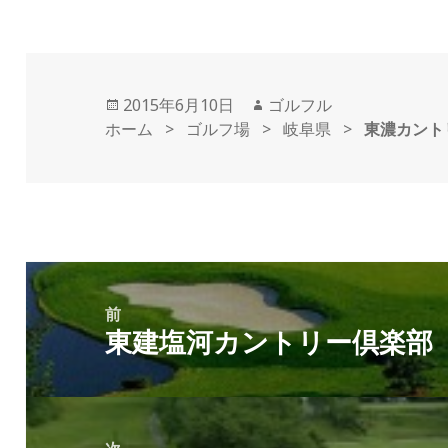
投
2015年6月10日
作
ゴルフル
ホーム
稿
>
ゴルフ場
>
成
岐阜県
>
東濃カント
日:
者
投
稿
前
東建塩河カントリー倶楽部
ナ
前
ビ
の
ゲ
投
ー
稿: