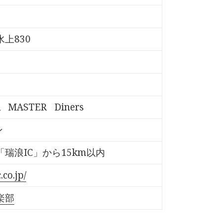
上830
A
MASTER
Diners
ン
瑞浪IC」から15km以内
co.jp/
楽部