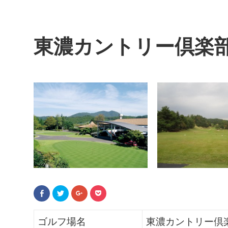
東濃カントリー倶楽
F
ク
ク
ク
a
リ
リ
リ
c
ッ
ッ
ッ
e
ク
ク
ク
b
し
し
し
ゴルフ場名
東濃カントリー倶
o
て
て
て