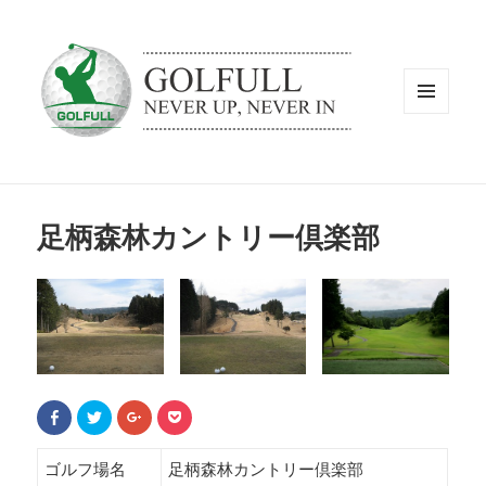
メニュ
ーとウ
ィジェ
ット
足柄森林カントリー倶楽部
F
ク
ク
ク
a
リ
リ
リ
c
ッ
ッ
ッ
e
ク
ク
ク
b
し
し
し
ゴルフ場名
足柄森林カントリー倶楽部
o
て
て
て