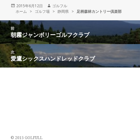
投
2015年6月12日
作
ゴルフル
ホーム
稿
>
ゴルフ場
>
成
静岡県
>
足柄森林カントリー倶楽部
日:
者
投
前
稿
朝霧ジャンボリーゴルフクラブ
前
ナ
の
ビ
投
次
ゲ
稿:
愛鷹シックスハンドレッドクラブ
次
ー
の
シ
投
ョ
稿:
ン
© 2015 GOLFULL