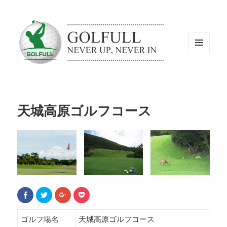
メニュ
ーとウ
ィジェ
ット
天城高原ゴルフコース
F
ク
ク
ク
a
リ
リ
リ
c
ッ
ッ
ッ
e
ク
ク
ク
b
し
し
し
ゴルフ場名
天城高原ゴルフコース
o
て
て
て