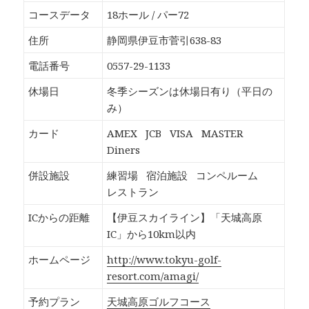
o
T
G
P
k
w
o
o
コースデータ
18ホール / パー72
で
i
o
c
共
t
g
k
有
t
l
e
住所
静岡県伊豆市菅引638-83
す
e
e
t
る
r
+
で
に
で
で
シ
電話番号
0557-29-1133
は
共
共
ェ
ク
有
有
ア
リ
(
(
(
休場日
冬季シーズンは休場日有り（平日の
ッ
新
新
新
ク
し
し
し
み）
し
い
い
い
て
ウ
ウ
ウ
く
ィ
ィ
ィ
カード
AMEX
JCB
VISA
MASTER
だ
ン
ン
ン
さ
ド
ド
ド
Diners
い
ウ
ウ
ウ
(
で
で
で
新
開
開
開
併設施設
練習場
宿泊施設
コンペルーム
し
き
き
き
い
ま
ま
ま
レストラン
ウ
す
す
す
ィ
)
)
)
ン
ICからの距離
【伊豆スカイライン】「天城高原
ド
ウ
IC」から10km以内
で
開
き
ホームページ
http://www.tokyu-golf-
ま
す
resort.com/amagi/
)
予約プラン
天城高原ゴルフコース