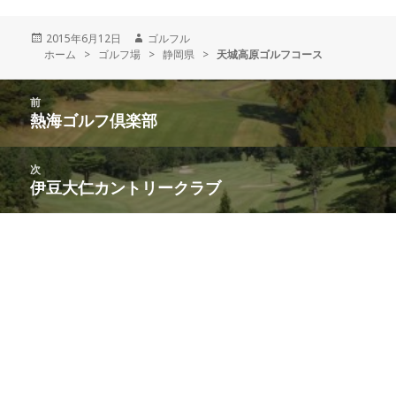
投
2015年6月12日
作
ゴルフル
ホーム
稿
>
ゴルフ場
>
成
静岡県
>
天城高原ゴルフコース
日:
者
投
前
稿
熱海ゴルフ倶楽部
前
ナ
の
ビ
投
次
ゲ
稿:
伊豆大仁カントリークラブ
次
ー
の
シ
投
ョ
稿:
ン