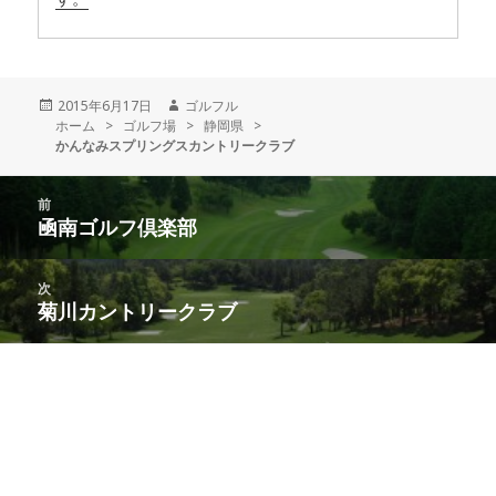
投
2015年6月17日
作
ゴルフル
ホーム
稿
>
ゴルフ場
>
成
静岡県
>
かんなみスプリングスカントリークラブ
日:
者
投
前
稿
凾南ゴルフ倶楽部
前
ナ
の
ビ
投
次
ゲ
稿:
菊川カントリークラブ
次
ー
の
シ
投
ョ
稿:
ン