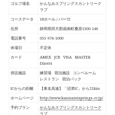
b
し
し
し
ゴルフ場名
かんなみスプリングスカントリーク
o
て
て
て
o
T
G
P
ラブ
k
w
o
o
で
i
o
c
共
t
g
k
コースデータ
18ホール / パー72
有
t
l
e
す
e
e
t
る
r
+
で
住所
静岡県田方郡函南町桑原1300-146
に
で
で
シ
は
共
共
ェ
ク
有
有
ア
電話番号
055-974-1000
リ
(
(
(
ッ
新
新
新
ク
し
し
し
休場日
不定休
し
い
い
い
て
ウ
ウ
ウ
く
ィ
ィ
ィ
カード
AMEX
JCB
VISA
MASTER
だ
ン
ン
ン
さ
ド
ド
ド
Diners
い
ウ
ウ
ウ
(
で
で
で
新
開
開
開
併設施設
練習場
宿泊施設
コンペルーム
し
き
き
き
い
ま
ま
ま
レストラン
宿泊パック
ウ
す
す
す
ィ
)
)
)
ン
ICからの距離
【東名高速】「沼津IC」から21km
ド
ウ
で
ホームページ
http://www.kannamisprings-cc.jp/
開
き
ま
予約プラン
かんなみスプリングスカントリーク
す
)
ラブ