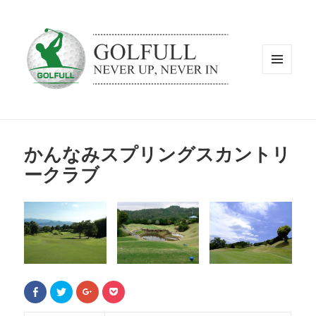
メニュ
ーとウ
ィジェ
ット
かんなみスプリングスカントリ
ークラブ
F
ク
ク
ク
a
リ
リ
リ
c
ッ
ッ
ッ
e
ク
ク
ク