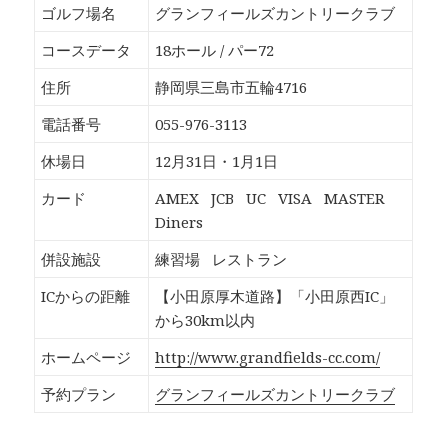
b
し
し
し
ゴルフ場名
グランフィールズカントリークラブ
o
て
て
て
o
T
G
P
k
w
o
o
コースデータ
18ホール / パー72
で
i
o
c
共
t
g
k
有
t
l
e
住所
静岡県三島市五輪4716
す
e
e
t
る
r
+
で
に
で
で
シ
電話番号
055-976-3113
は
共
共
ェ
ク
有
有
ア
リ
(
(
(
休場日
12月31日・1月1日
ッ
新
新
新
ク
し
し
し
し
い
い
い
カード
AMEX
JCB
UC
VISA
MASTER
て
ウ
ウ
ウ
く
ィ
ィ
ィ
Diners
だ
ン
ン
ン
さ
ド
ド
ド
い
ウ
ウ
ウ
併設施設
練習場
レストラン
(
で
で
で
新
開
開
開
し
き
き
き
ICからの距離
【小田原厚木道路】「小田原西IC」
い
ま
ま
ま
ウ
す
す
す
から30km以内
ィ
)
)
)
ン
ド
ホームページ
http://www.grandfields-cc.com/
ウ
で
開
予約プラン
グランフィールズカントリークラブ
き
ま
す
)