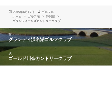
投
2015年6月17日
作
ゴルフル
ホーム
稿
>
ゴルフ場
>
成
静岡県
>
グランフィールズカントリークラブ
日:
者
投
前
稿
グランディ浜名湖ゴルフクラブ
前
ナ
の
ビ
投
次
ゲ
稿:
ゴールド川奈カントリークラブ
次
ー
の
シ
投
ョ
稿:
ン