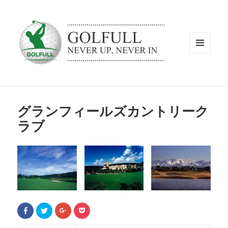
メニュ
ーとウ
ィジェ
ット
グランフィールズカントリーク
ラブ
F
ク
ク
ク
a
リ
リ
リ
c
ッ
ッ
ッ
e
ク
ク
ク