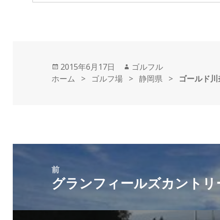
投
2015年6月17日
作
ゴルフル
ホーム
稿
>
ゴルフ場
>
成
静岡県
>
ゴールド川
日:
者
投
稿
前
グランフィールズカントリ
ナ
前
ビ
の
ゲ
投