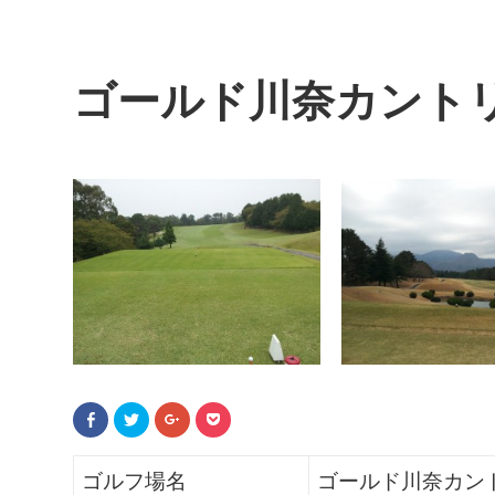
ゴールド川奈カント
F
ク
ク
ク
a
リ
リ
リ
c
ッ
ッ
ッ
e
ク
ク
ク
b
し
し
し
ゴルフ場名
ゴールド川奈カン
o
て
て
て