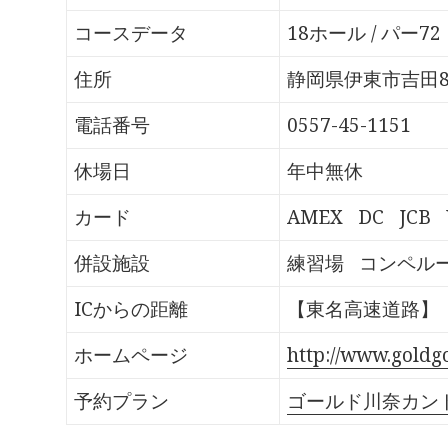
o
T
G
P
k
w
o
o
で
i
o
c
コースデータ
18ホール / パー72
共
t
g
k
有
t
l
e
す
e
e
t
る
r
+
で
住所
静岡県伊東市吉田8
に
で
で
シ
は
共
共
ェ
ク
有
有
ア
電話番号
0557-45-1151
リ
(
(
(
ッ
新
新
新
ク
し
し
し
し
い
い
い
休場日
年中無休
て
ウ
ウ
ウ
く
ィ
ィ
ィ
だ
ン
ン
ン
さ
ド
ド
ド
カード
AMEX
DC
JCB
い
ウ
ウ
ウ
(
で
で
で
新
開
開
開
し
き
き
き
併設施設
練習場
コンペル
い
ま
ま
ま
ウ
す
す
す
ィ
)
)
)
ン
ICからの距離
【東名高速道路】「
ド
ウ
で
開
ホームページ
http://www.goldgo
き
ま
す
予約プラン
ゴールド川奈カン
)