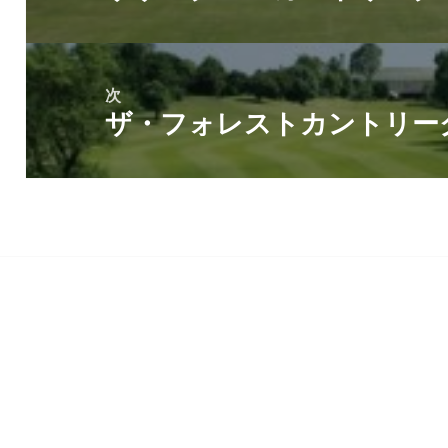
ビ
の
ゲ
投
ー
稿:
次
シ
ザ・フォレストカントリー
次
ョ
の
ン
投
稿: