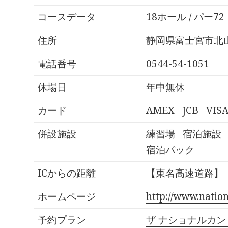
o
T
G
P
k
w
o
o
で
i
o
c
コースデータ
18ホール / パー72
共
t
g
k
有
t
l
e
す
e
e
t
る
r
+
で
住所
静岡県富士宮市北山7
に
で
で
シ
は
共
共
ェ
ク
有
有
ア
電話番号
0544-54-1051
リ
(
(
(
ッ
新
新
新
ク
し
し
し
し
い
い
い
休場日
年中無休
て
ウ
ウ
ウ
く
ィ
ィ
ィ
だ
ン
ン
ン
さ
ド
ド
ド
カード
AMEX
JCB
VIS
い
ウ
ウ
ウ
(
で
で
で
新
開
開
開
し
き
き
き
併設施設
練習場
宿泊施設
い
ま
ま
ま
ウ
す
す
す
宿泊パック
ィ
)
)
)
ン
ド
ウ
ICからの距離
【東名高速道路】「
で
開
き
ま
ホームページ
http://www.nationa
す
)
予約プラン
ザ ナショナルカン