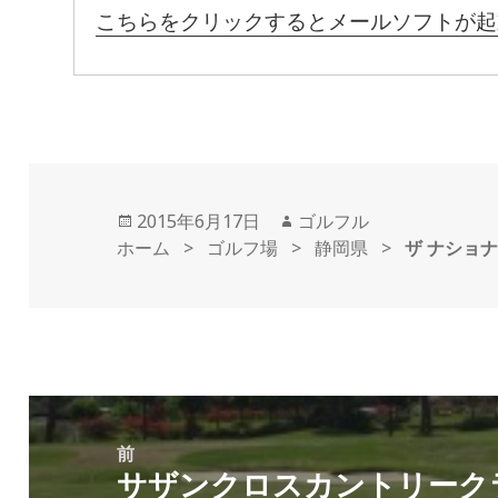
こちらをクリックするとメールソフトが起
投
2015年6月17日
作
ゴルフル
ホーム
稿
>
ゴルフ場
>
成
静岡県
>
ザ ナショ
日:
者
投
稿
前
サザンクロスカントリーク
ナ
前