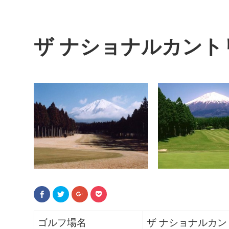
ザ ナショナルカント
F
ク
ク
ク
a
リ
リ
リ
c
ッ
ッ
ッ
e
ク
ク
ク
b
し
し
し
ゴルフ場名
ザ ナショナルカン
o
て
て
て