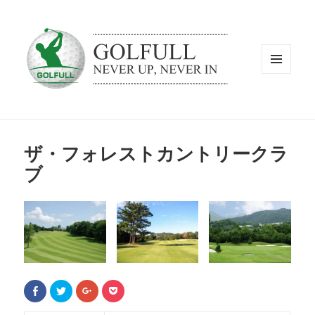
メニュ
ーとウ
ィジェ
ット
ザ・フォレストカントリークラ
ブ
F
ク
ク
ク
a
リ
リ
リ
c
ッ
ッ
ッ
e
ク
ク
ク