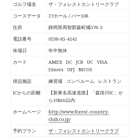
b
し
し
し
ゴルフ場名
ザ・フォレストカントリークラブ
o
て
て
て
o
T
G
P
k
w
o
o
コースデータ
27ホール / パー108
で
i
o
c
共
t
g
k
有
t
l
e
住所
静岡県周智郡森町橘576-3
す
e
e
t
る
r
+
で
に
で
で
シ
電話番号
0538-85-4141
は
共
共
ェ
ク
有
有
ア
リ
(
(
(
休場日
年中無休
ッ
新
新
新
ク
し
し
し
し
い
い
い
カード
AMEX
DC
JCB
UC
VISA
て
ウ
ウ
ウ
く
ィ
ィ
ィ
Diners
UFJ
NICOS
だ
ン
ン
ン
さ
ド
ド
ド
い
ウ
ウ
ウ
併設施設
練習場
コンペルーム
レストラン
(
で
で
で
新
開
開
開
し
き
き
き
ICからの距離
【新東名高速道路】「森掛川IC」か
い
ま
ま
ま
ウ
す
す
す
ら10km以内
ィ
)
)
)
ン
ド
ホームページ
http://www.forest-country-
ウ
で
club.co.jp/
開
き
ま
予約プラン
ザ・フォレストカントリークラブ
す
)