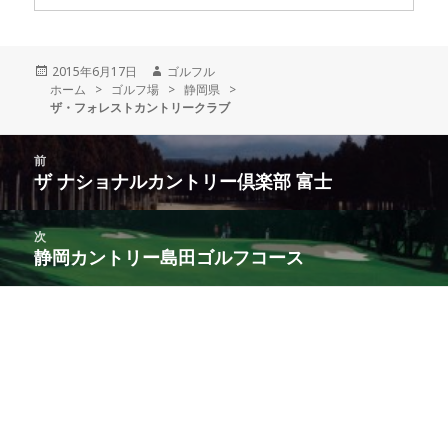
投
2015年6月17日
作
ゴルフル
ホーム
稿
>
ゴルフ場
>
成
静岡県
>
ザ・フォレストカントリークラブ
日:
者
投
前
稿
ザ ナショナルカントリー倶楽部 富士
前
ナ
の
ビ
投
次
ゲ
稿:
静岡カントリー島田ゴルフコース
次
ー
の
シ
投
ョ
稿:
ン