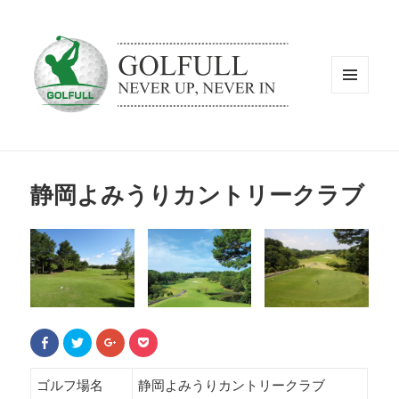
メニュ
ーとウ
ィジェ
ット
静岡よみうりカントリークラブ
F
ク
ク
ク
a
リ
リ
リ
c
ッ
ッ
ッ
e
ク
ク
ク
b
し
し
し
ゴルフ場名
静岡よみうりカントリークラブ
o
て
て
て