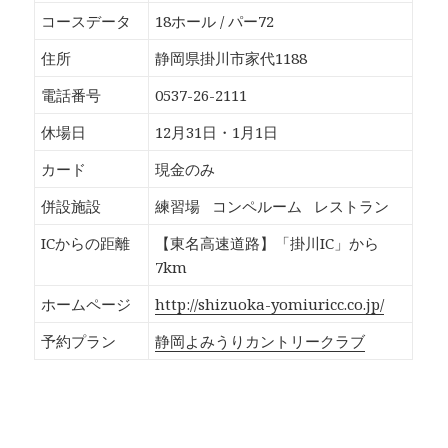
o
T
G
P
k
w
o
o
コースデータ
18ホール / パー72
で
i
o
c
共
t
g
k
有
t
l
e
住所
静岡県掛川市家代1188
す
e
e
t
る
r
+
で
に
で
で
シ
電話番号
0537-26-2111
は
共
共
ェ
ク
有
有
ア
リ
(
(
(
休場日
12月31日・1月1日
ッ
新
新
新
ク
し
し
し
し
い
い
い
カード
現金のみ
て
ウ
ウ
ウ
く
ィ
ィ
ィ
だ
ン
ン
ン
併設施設
練習場
コンペルーム
レストラン
さ
ド
ド
ド
い
ウ
ウ
ウ
(
で
で
で
ICからの距離
【東名高速道路】「掛川IC」から
新
開
開
開
し
き
き
き
7km
い
ま
ま
ま
ウ
す
す
す
ィ
)
)
)
ホームページ
http://shizuoka-yomiuricc.co.jp/
ン
ド
ウ
予約プラン
静岡よみうりカントリークラブ
で
開
き
ま
す
)