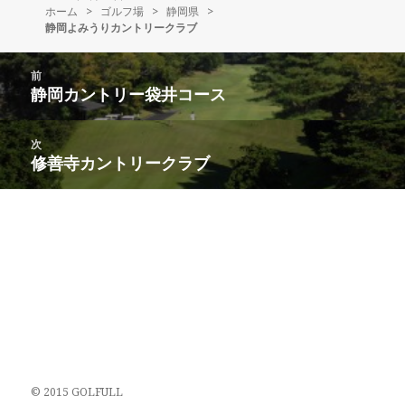
ホーム
稿
>
ゴルフ場
>
成
静岡県
>
静岡よみうりカントリークラブ
日:
者
投
前
稿
静岡カントリー袋井コース
前
ナ
の
ビ
投
次
ゲ
稿:
修善寺カントリークラブ
次
ー
の
シ
投
ョ
稿:
ン
© 2015 GOLFULL