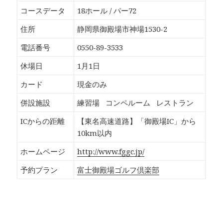
o
T
G
P
k
w
o
o
コースデータ
18ホール / パー72
で
i
o
c
共
t
g
k
有
t
l
e
住所
静岡県御殿場市神場1530-2
す
e
e
t
る
r
+
で
に
で
で
シ
電話番号
0550-89-3533
は
共
共
ェ
ク
有
有
ア
リ
(
(
(
休場日
1月1日
ッ
新
新
新
ク
し
し
し
し
い
い
い
カード
現金のみ
て
ウ
ウ
ウ
く
ィ
ィ
ィ
だ
ン
ン
ン
併設施設
練習場
コンペルーム
レストラン
さ
ド
ド
ド
い
ウ
ウ
ウ
(
で
で
で
ICからの距離
【東名高速道路】「御殿場IC」から
新
開
開
開
し
き
き
き
10km以内
い
ま
ま
ま
ウ
す
す
す
ィ
)
)
)
ホームページ
http://www.fggc.jp/
ン
ド
ウ
予約プラン
富士御殿場ゴルフ倶楽部
で
開
き
ま
す
)