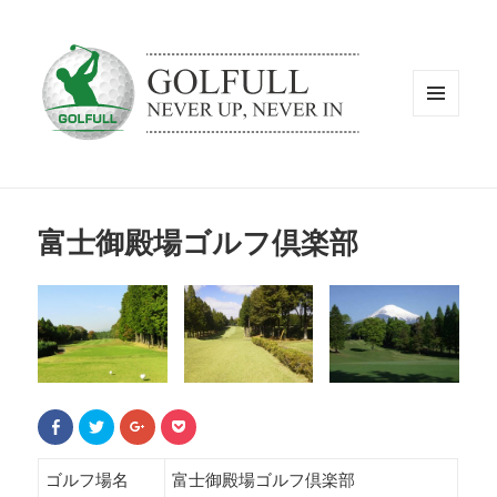
メニュ
ーとウ
ィジェ
ット
富士御殿場ゴルフ倶楽部
F
ク
ク
ク
a
リ
リ
リ
c
ッ
ッ
ッ
e
ク
ク
ク
b
し
し
し
ゴルフ場名
富士御殿場ゴルフ倶楽部
o
て
て
て