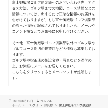
富士御殿場ゴルフ倶楽部へのお問い合わせ先、アク
セス方法、ゴルフ場までの地図、コース情報などの
情報については、出来るだけ正確な情報のお届けを
心がけておりますが、もし富士御殿場ゴルフ倶楽部
の誤った情報が記載されておりましたら、メールや
コメント欄などでお気軽にお申し付けください。
その他、富士御殿場ゴルフ倶楽部以外のゴルフ場や
ゴルフコース周辺の喫茶店などの情報も募集してお
ります。
ゴルフ場や喫茶店の施設名称・写真などを添付の
上、お気軽にメールをお送りください。
こちらをクリックするとメールソフトが起動しま
す。
投
2015年6月19日
作
ゴルフル
ホーム
稿
>
ゴルフ場
>
成
静岡県
>
富士御殿場ゴルフ倶楽部