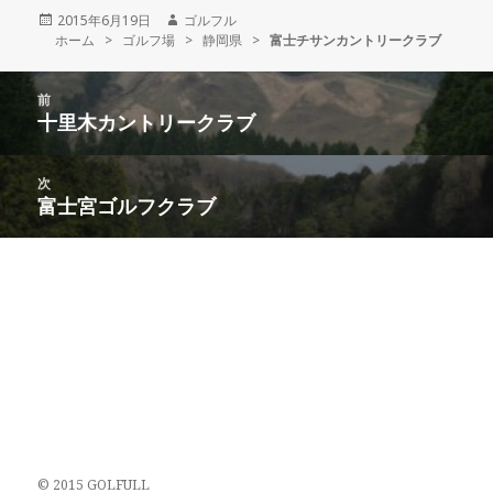
投
2015年6月19日
作
ゴルフル
ホーム
稿
>
ゴルフ場
>
成
静岡県
>
富士チサンカントリークラブ
日:
者
投
前
稿
十里木カントリークラブ
前
ナ
の
ビ
投
次
ゲ
稿:
富士宮ゴルフクラブ
次
ー
の
シ
投
ョ
稿:
ン
© 2015 GOLFULL