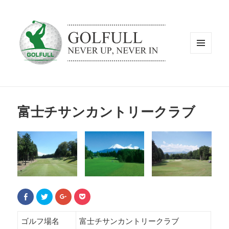
メニュ
ーとウ
ィジェ
ット
富士チサンカントリークラブ
F
ク
ク
ク
a
リ
リ
リ
c
ッ
ッ
ッ
e
ク
ク
ク
b
し
し
し
ゴルフ場名
富士チサンカントリークラブ
o
て
て
て