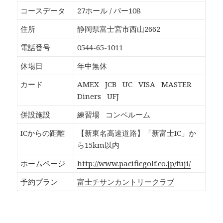
o
T
G
P
k
w
o
o
コースデータ
27ホール / パー108
で
i
o
c
共
t
g
k
有
t
l
e
住所
静岡県富士宮市西山2662
す
e
e
t
る
r
+
で
に
で
で
シ
電話番号
0544-65-1011
は
共
共
ェ
ク
有
有
ア
リ
(
(
(
休場日
年中無休
ッ
新
新
新
ク
し
し
し
し
い
い
い
カード
AMEX
JCB
UC
VISA
MASTER
て
ウ
ウ
ウ
く
ィ
ィ
ィ
Diners
UFJ
だ
ン
ン
ン
さ
ド
ド
ド
い
ウ
ウ
ウ
併設施設
練習場
コンペルーム
(
で
で
で
新
開
開
開
し
き
き
き
ICからの距離
【新東名高速道路】「新富士IC」か
い
ま
ま
ま
ウ
す
す
す
ら15km以内
ィ
)
)
)
ン
ド
ホームページ
http://www.pacificgolf.co.jp/fuji/
ウ
で
開
予約プラン
富士チサンカントリークラブ
き
ま
す
)